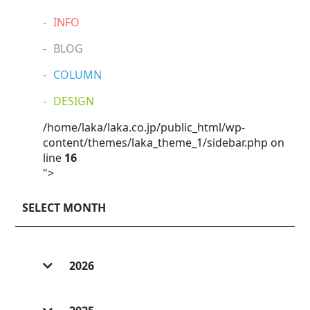
INFO
BLOG
COLUMN
DESIGN
/home/laka/laka.co.jp/public_html/wp-
content/themes/laka_theme_1/sidebar.php on
line
16
">
SELECT MONTH
2026
2026/ 7 (6)