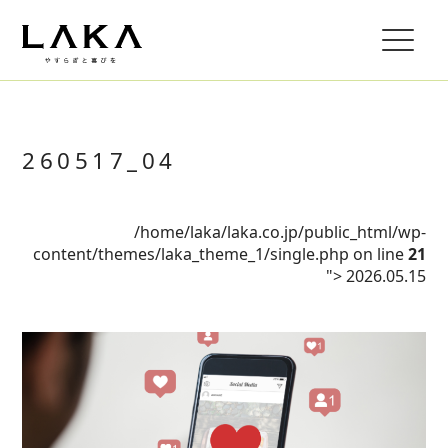
260517_04
/home/laka/laka.co.jp/public_html/wp-
content/themes/laka_theme_1/single.php on line
21
">
2026.05.15