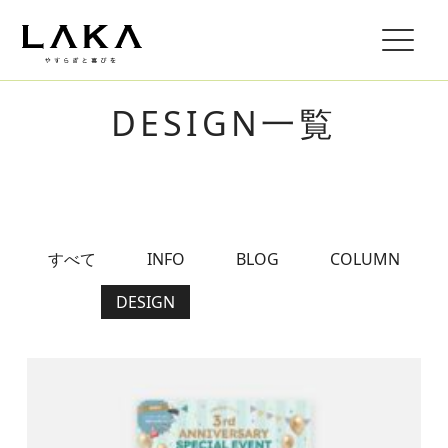
DESIGN一覧
すべて
INFO
BLOG
COLUMN
DESIGN