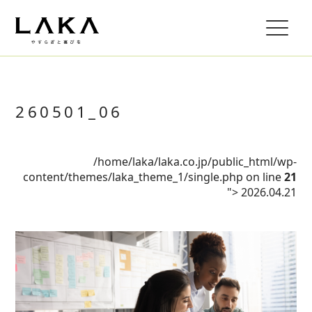
260501_06
/home/laka/laka.co.jp/public_html/wp-
content/themes/laka_theme_1/single.php on line
21
">
2026.04.21