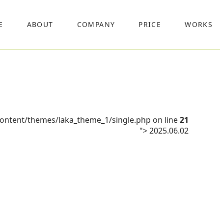
E
ABOUT
COMPANY
PRICE
WORKS
content/themes/laka_theme_1/single.php on line
21
">
2025.06.02