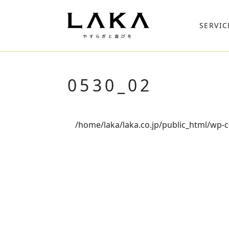
SERVIC
0530_02
/home/laka/laka.co.jp/public_html/wp-