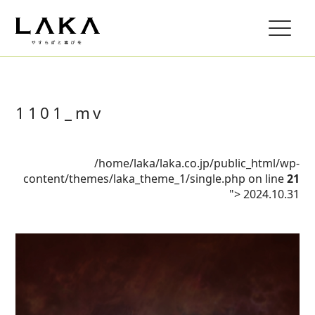
1101_mv
/home/laka/laka.co.jp/public_html/wp-
content/themes/laka_theme_1/single.php on line
21
">
2024.10.31