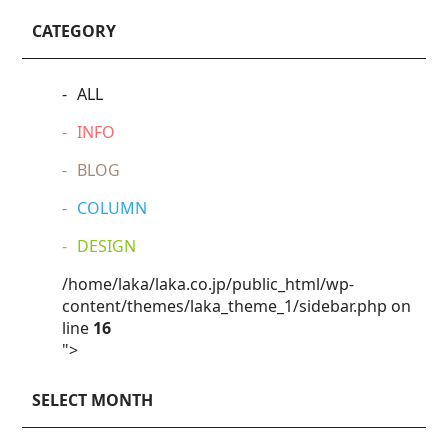
CATEGORY
ALL
INFO
BLOG
COLUMN
DESIGN
/home/laka/laka.co.jp/public_html/wp-
content/themes/laka_theme_1/sidebar.php on
line
16
">
SELECT MONTH