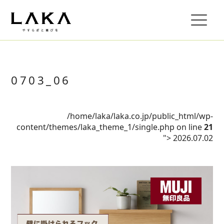
0703_06
/home/laka/laka.co.jp/public_html/wp-
content/themes/laka_theme_1/single.php on line
21
">
2026.07.02