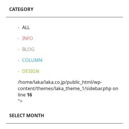
CATEGORY
ALL
INFO
BLOG
COLUMN
DESIGN
/home/laka/laka.co.jp/public_html/wp-
content/themes/laka_theme_1/sidebar.php on
line
16
">
SELECT MONTH