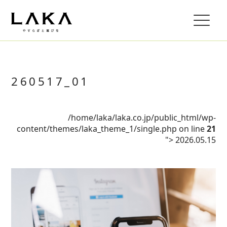
260517_01
/home/laka/laka.co.jp/public_html/wp-
content/themes/laka_theme_1/single.php on line
21
">
2026.05.15