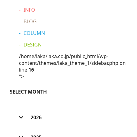
INFO
BLOG
COLUMN
DESIGN
/home/laka/laka.co.jp/public_html/wp-
content/themes/laka_theme_1/sidebar.php on
line
16
">
SELECT MONTH
2026
2026/ 8 (1)