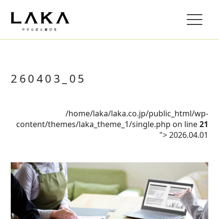
260403_05
/home/laka/laka.co.jp/public_html/wp-
content/themes/laka_theme_1/single.php on line
21
">
2026.04.01