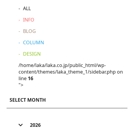
ALL
INFO
BLOG
COLUMN
DESIGN
/home/laka/laka.co.jp/public_html/wp-
content/themes/laka_theme_1/sidebar.php on
line
16
">
SELECT MONTH
2026