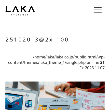
251020_3@2x-100
/home/laka/laka.co.jp/public_html/wp-
content/themes/laka_theme_1/single.php on line
21
">
2025.11.07