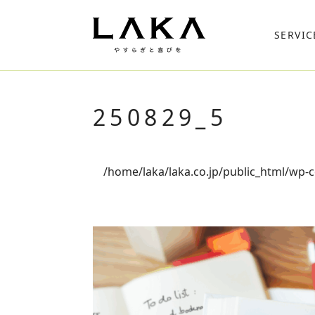
SERVIC
250829_5
/home/laka/laka.co.jp/public_html/wp-