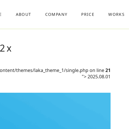
E
ABOUT
COMPANY
PRICE
WORKS
@2x
content/themes/laka_theme_1/single.php on line
21
">
2025.08.01