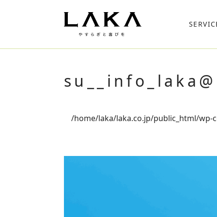
SERVIC
su__info_laka
/home/laka/laka.co.jp/public_html/wp-