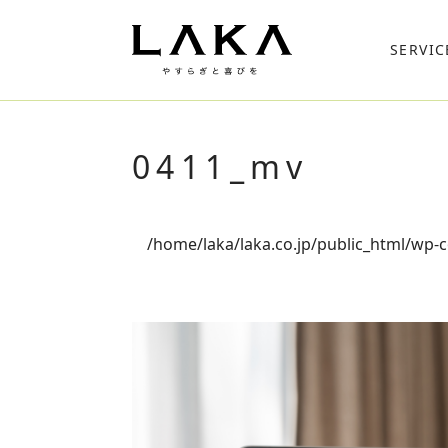
SERVIC
0411_mv
/home/laka/laka.co.jp/public_html/wp-