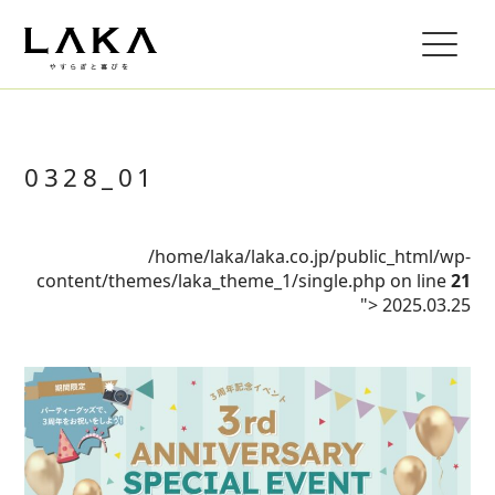
0328_01
/home/laka/laka.co.jp/public_html/wp-
content/themes/laka_theme_1/single.php on line
21
">
2025.03.25