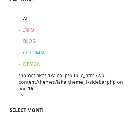
ALL
INFO
BLOG
COLUMN
DESIGN
/home/laka/laka.co.jp/public_html/wp-
content/themes/laka_theme_1/sidebar.php on
line
16
">
SELECT MONTH