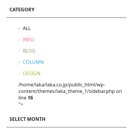
CATEGORY
ALL
INFO
BLOG
COLUMN
DESIGN
/home/laka/laka.co.jp/public_html/wp-
content/themes/laka_theme_1/sidebar.php on
line
16
">
SELECT MONTH