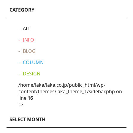
CATEGORY
ALL
INFO
BLOG
COLUMN
DESIGN
/home/laka/laka.co.jp/public_html/wp-
content/themes/laka_theme_1/sidebar.php on
line
16
">
SELECT MONTH