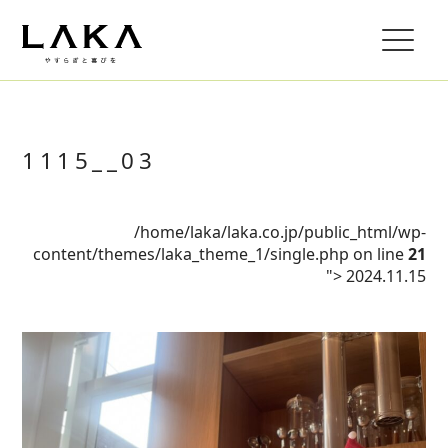
1115__03
/home/laka/laka.co.jp/public_html/wp-
content/themes/laka_theme_1/single.php on line
21
">
2024.11.15