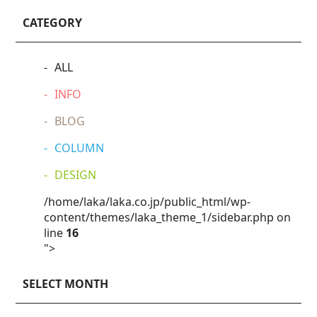
CATEGORY
ALL
INFO
BLOG
COLUMN
DESIGN
/home/laka/laka.co.jp/public_html/wp-
content/themes/laka_theme_1/sidebar.php on
line
16
">
SELECT MONTH