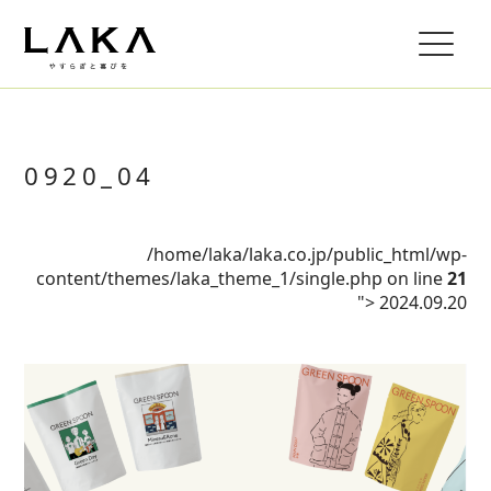
0920_04
/home/laka/laka.co.jp/public_html/wp-
content/themes/laka_theme_1/single.php on line
21
">
2024.09.20