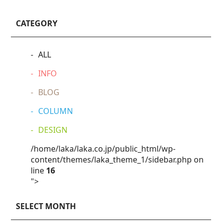
CATEGORY
ALL
INFO
BLOG
COLUMN
DESIGN
/home/laka/laka.co.jp/public_html/wp-
content/themes/laka_theme_1/sidebar.php on
line
16
">
SELECT MONTH