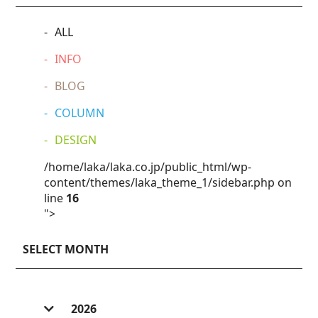
ALL
INFO
BLOG
COLUMN
DESIGN
/home/laka/laka.co.jp/public_html/wp-
content/themes/laka_theme_1/sidebar.php on
line
16
">
SELECT MONTH
2026