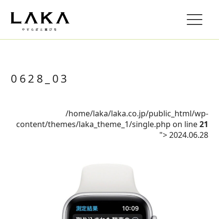
0628_03
/home/laka/laka.co.jp/public_html/wp-
content/themes/laka_theme_1/single.php on line
21
">
2024.06.28