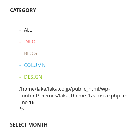
CATEGORY
ALL
INFO
BLOG
COLUMN
DESIGN
/home/laka/laka.co.jp/public_html/wp-
content/themes/laka_theme_1/sidebar.php on
line
16
">
SELECT MONTH