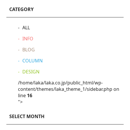
CATEGORY
ALL
INFO
BLOG
COLUMN
DESIGN
/home/laka/laka.co.jp/public_html/wp-
content/themes/laka_theme_1/sidebar.php on
line
16
">
SELECT MONTH