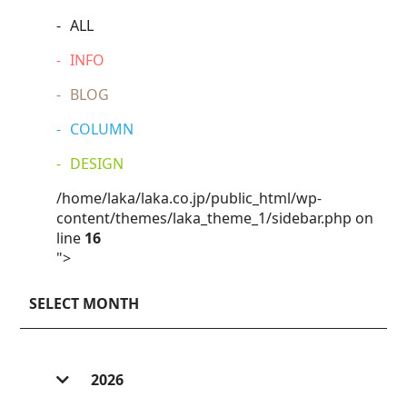
ALL
INFO
BLOG
COLUMN
DESIGN
/home/laka/laka.co.jp/public_html/wp-
content/themes/laka_theme_1/sidebar.php on
line
16
">
SELECT MONTH
2026