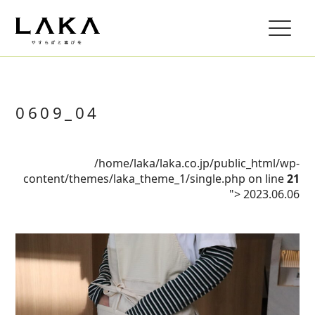
0609_04
/home/laka/laka.co.jp/public_html/wp-
content/themes/laka_theme_1/single.php on line
21
">
2023.06.06