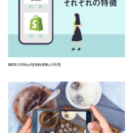
BASE・Shopifyそれぞれの特徴
2021.06.18
COLUMN