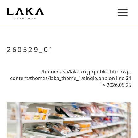
260529_01
/home/laka/laka.co.jp/public_html/wp-
content/themes/laka_theme_1/single.php on line
21
">
2026.05.25