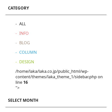
CATEGORY
ALL
INFO
BLOG
COLUMN
DESIGN
/home/laka/laka.co.jp/public_html/wp-
content/themes/laka_theme_1/sidebar.php on
line
16
">
SELECT MONTH