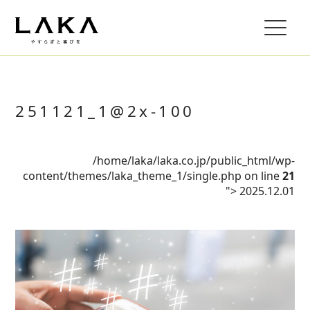
251121_1@2x-100
/home/laka/laka.co.jp/public_html/wp-
content/themes/laka_theme_1/single.php on line
21
">
2025.12.01