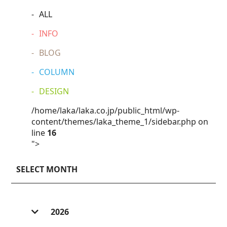
ALL
INFO
BLOG
COLUMN
DESIGN
/home/laka/laka.co.jp/public_html/wp-
content/themes/laka_theme_1/sidebar.php on
line
16
">
SELECT MONTH
2026