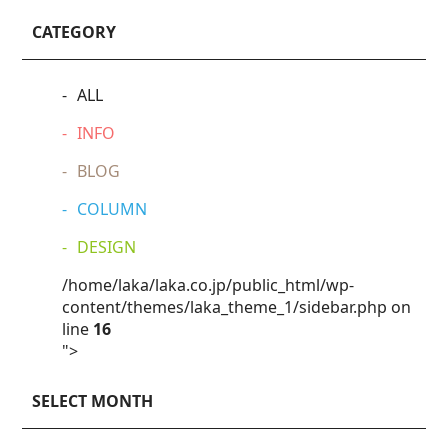
CATEGORY
ALL
INFO
BLOG
COLUMN
DESIGN
/home/laka/laka.co.jp/public_html/wp-
content/themes/laka_theme_1/sidebar.php on
line
16
">
SELECT MONTH