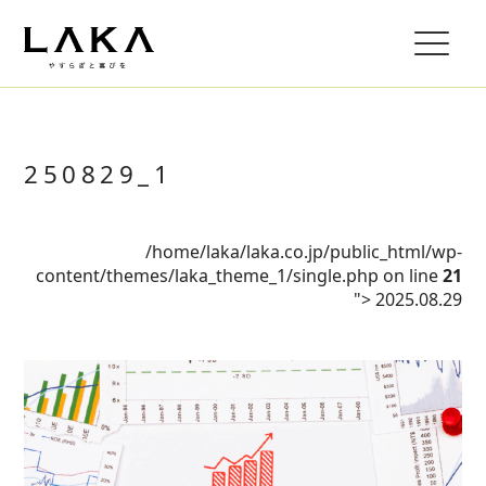
250829_1
/home/laka/laka.co.jp/public_html/wp-
content/themes/laka_theme_1/single.php on line
21
">
2025.08.29