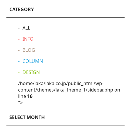
CATEGORY
ALL
INFO
BLOG
COLUMN
DESIGN
/home/laka/laka.co.jp/public_html/wp-
content/themes/laka_theme_1/sidebar.php on
line
16
">
SELECT MONTH