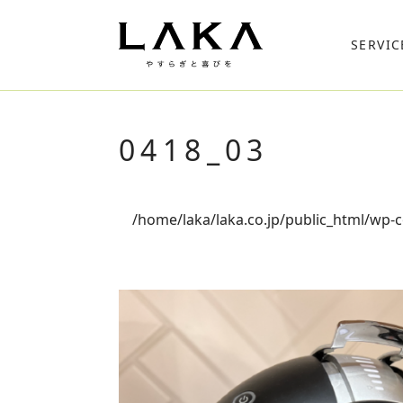
SERVIC
0418_03
/home/laka/laka.co.jp/public_html/wp-