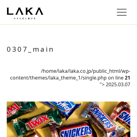
0307_main
/home/laka/laka.co.jp/public_html/wp-
content/themes/laka_theme_1/single.php on line
21
">
2025.03.07