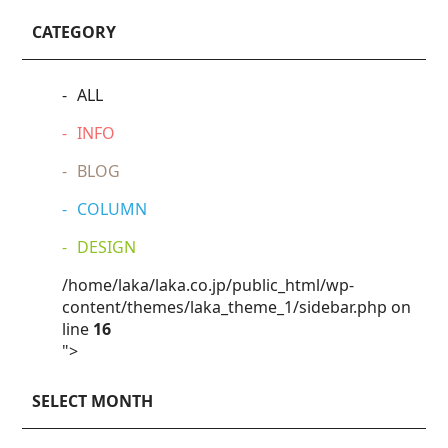
CATEGORY
ALL
INFO
BLOG
COLUMN
DESIGN
/home/laka/laka.co.jp/public_html/wp-
content/themes/laka_theme_1/sidebar.php on
line
16
">
SELECT MONTH