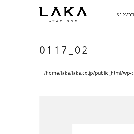
SERVIC
0117_02
/home/laka/laka.co.jp/public_html/wp-