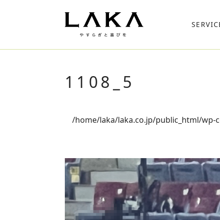
SERVIC
1108_5
/home/laka/laka.co.jp/public_html/wp-