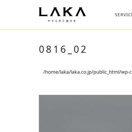
SERVIC
0816_02
/home/laka/laka.co.jp/public_html/wp-