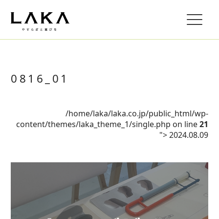
0816_01
/home/laka/laka.co.jp/public_html/wp-
content/themes/laka_theme_1/single.php on line
21
">
2024.08.09