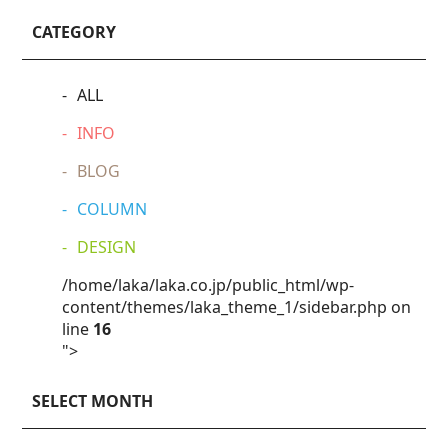
CATEGORY
ALL
INFO
BLOG
COLUMN
DESIGN
/home/laka/laka.co.jp/public_html/wp-
content/themes/laka_theme_1/sidebar.php on
line
16
">
SELECT MONTH