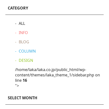
CATEGORY
ALL
INFO
BLOG
COLUMN
DESIGN
/home/laka/laka.co.jp/public_html/wp-
content/themes/laka_theme_1/sidebar.php on
line
16
">
SELECT MONTH