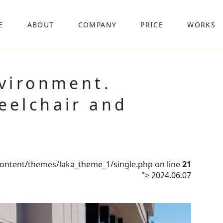
E
ABOUT
COMPANY
PRICE
WORKS
nvironment.
eelchair and
content/themes/laka_theme_1/single.php on line
21
">
2024.06.07