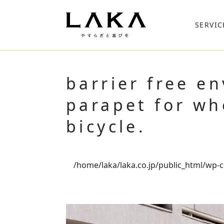
SERVIC
barrier free e
parapet for wh
bicycle.
/home/laka/laka.co.jp/public_html/wp-