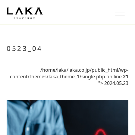
0523_04
/home/laka/laka.co.jp/public_html/wp-
content/themes/laka_theme_1/single.php on line
21
">
2024.05.23