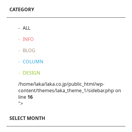
CATEGORY
ALL
INFO
BLOG
COLUMN
DESIGN
/home/laka/laka.co.jp/public_html/wp-
content/themes/laka_theme_1/sidebar.php on
line
16
">
SELECT MONTH