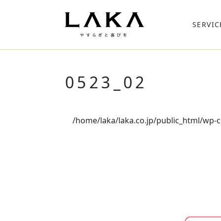
SERVIC
0523_02
/home/laka/laka.co.jp/public_html/wp-