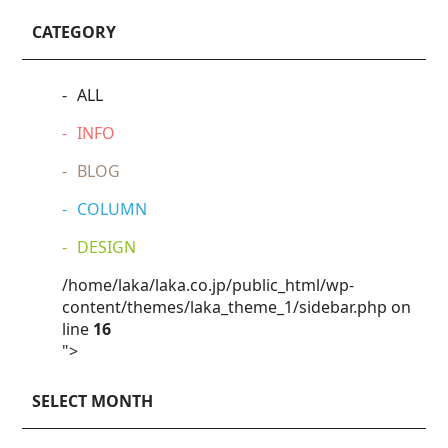
CATEGORY
ALL
INFO
BLOG
COLUMN
DESIGN
/home/laka/laka.co.jp/public_html/wp-
content/themes/laka_theme_1/sidebar.php on
line
16
">
SELECT MONTH