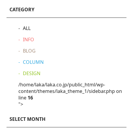
CATEGORY
ALL
INFO
BLOG
COLUMN
DESIGN
/home/laka/laka.co.jp/public_html/wp-
content/themes/laka_theme_1/sidebar.php on
line
16
">
SELECT MONTH