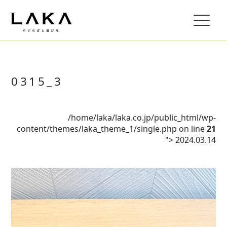
0315_3
/home/laka/laka.co.jp/public_html/wp-
content/themes/laka_theme_1/single.php on line
21
">
2024.03.14