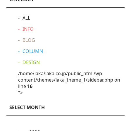
ALL
INFO
BLOG
COLUMN
DESIGN
/home/laka/laka.co.jp/public_html/wp-
content/themes/laka_theme_1/sidebar.php on
line
16
">
SELECT MONTH