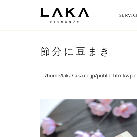
SERVIC
節分に豆まき
/home/laka/laka.co.jp/public_html/wp-