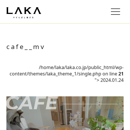
cafe__mv
/home/laka/laka.co.jp/public_html/wp-
content/themes/laka_theme_1/single.php on line
21
">
2024.01.24