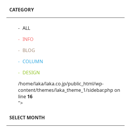
CATEGORY
ALL
INFO
BLOG
COLUMN
DESIGN
/home/laka/laka.co.jp/public_html/wp-
content/themes/laka_theme_1/sidebar.php on
line
16
">
SELECT MONTH