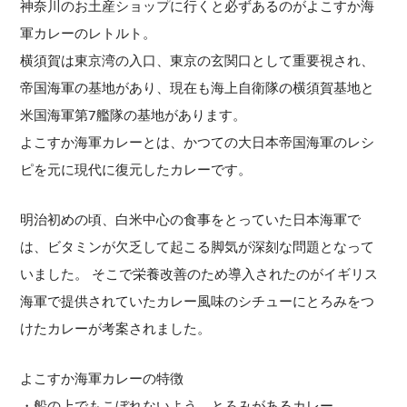
神奈川のお土産ショップに行くと必ずあるのがよこすか海
軍カレーのレトルト。
横須賀は東京湾の入口、東京の玄関口として重要視され、
帝国海軍の基地があり、現在も海上自衛隊の横須賀基地と
米国海軍第7艦隊の基地があります。
よこすか海軍カレーとは、かつての大日本帝国海軍のレシ
ピを元に現代に復元したカレーです。
明治初めの頃、白米中心の食事をとっていた日本海軍で
は、ビタミンが欠乏して起こる脚気が深刻な問題となって
いました。 そこで栄養改善のため導入されたのがイギリス
海軍で提供されていたカレー風味のシチューにとろみをつ
けたカレーが考案されました。
よこすか海軍カレーの特徴
・船の上でもこぼれないよう、とろみがあるカレー。