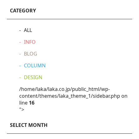
CATEGORY
ALL
INFO
BLOG
COLUMN
DESIGN
/home/laka/laka.co.jp/public_html/wp-
content/themes/laka_theme_1/sidebar.php on
line
16
">
SELECT MONTH