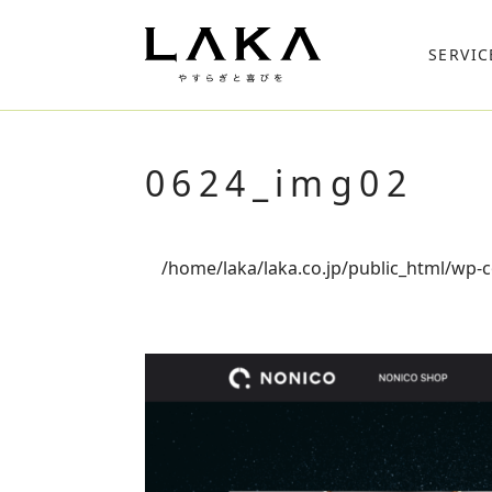
SERVIC
0624_img02
/home/laka/laka.co.jp/public_html/wp-