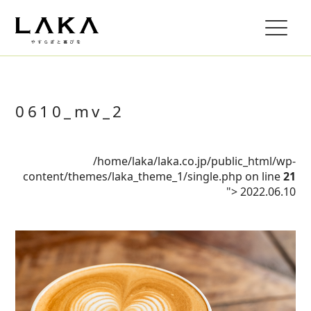
0610_mv_2
/home/laka/laka.co.jp/public_html/wp-
content/themes/laka_theme_1/single.php on line
21
">
2022.06.10