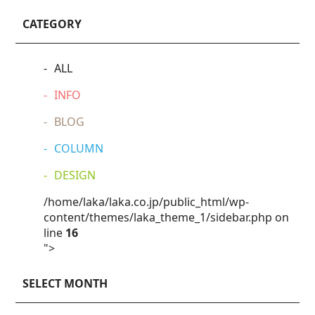
CATEGORY
ALL
INFO
BLOG
COLUMN
DESIGN
/home/laka/laka.co.jp/public_html/wp-
content/themes/laka_theme_1/sidebar.php on
line
16
">
SELECT MONTH