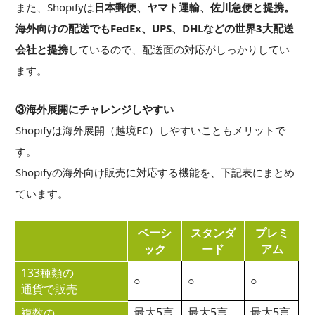
また、Shopifyは
日本郵便、ヤマト運輸、佐川急便と提携。
海外向けの配送でもFedEx、UPS、DHLなどの世界3大配送
会社と提携
しているので、配送面の対応がしっかりしてい
ます。
③海外展開にチャレンジしやすい
Shopifyは海外展開（越境EC）しやすいこともメリットで
す。
Shopifyの海外向け販売に対応する機能を、下記表にまとめ
ています。
ベーシ
スタンダ
プレミ
ック
ード
アム
133種類の
○
○
○
通貨で販売
最大5言
最大5言
最大5言
複数の