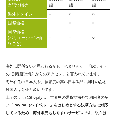
語
語
語
言語で販売
–
○
○
海外ドメイン
–
○
○
国際価格
国際価格
–
–
○
(バリエーション価
格ごと)
海外は関係ないと思われるかもしれませんが、「ECサイト
の1割程度は海外からのアクセス」と言われています。
海外在住の日本人や、信頼度の高い日本製品に興味のある
外国人は意外と多いのです。
上記のようにShopifyは、世界中の通貨や海外で利用者の多
い
「PayPal（ペイパル）」をはじめとする決済方法に対応
しているため、海外販売もしやすいサービス
です。現在は