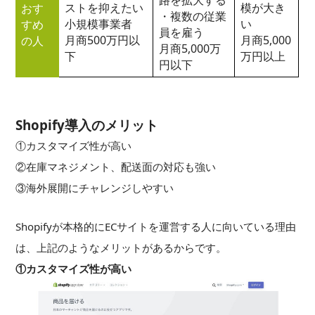
路を拡大する
ストを抑えたい
模が大き
おす
・複数の従業
小規模事業者
い
すめ
員を雇う
月商500万円以
月商5,000
の人
月商5,000万
下
万円以上
円以下
Shopify導入のメリット
①カスタマイズ性が高い
②在庫マネジメント、配送面の対応も強い
③海外展開にチャレンジしやすい
Shopifyが本格的にECサイトを運営する人に向いている理由
は、上記のようなメリットがあるからです。
①カスタマイズ性が高い