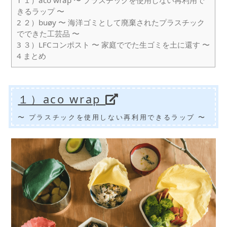
1
１）aco wrap 〜 プラスチックを使用しない再利用で
きるラップ 〜
2
２）buøy 〜 海洋ゴミとして廃棄されたプラスチック
でできた工芸品 〜
3
３）LFCコンポスト 〜 家庭ででた生ゴミを土に還す 〜
4
まとめ
１）aco wrap
〜 プラスチックを使用しない再利用できるラップ 〜