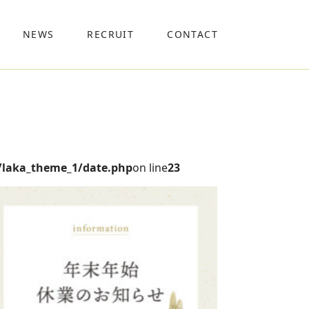
NEWS
RECRUIT
CONTACT
/laka_theme_1/date.php
on line
23