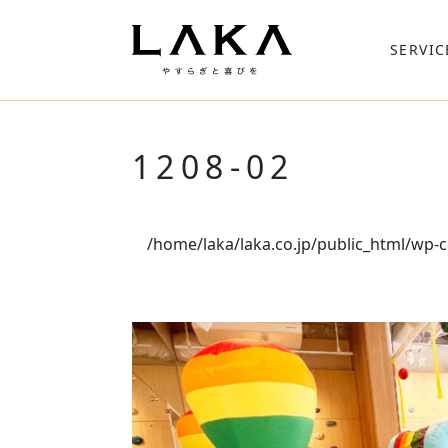
SERVIC
1208-02
/home/laka/laka.co.jp/public_html/wp-