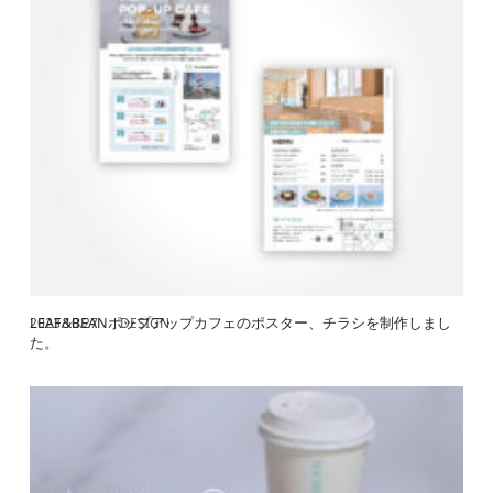
LEAF&BEANポップアップカフェのポスター、チラシを制作しまし
2023.10.27
DESIGN
た。