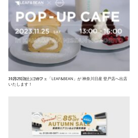
11月25日(土)にカフェ「LEAF&BEAN」が 神奈川日産 登戸店へ出店
2023.10.26
INFO
いたします！