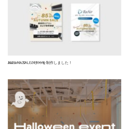
Autumn SALEバナーを制作しました！
2023.10.20
DESIGN